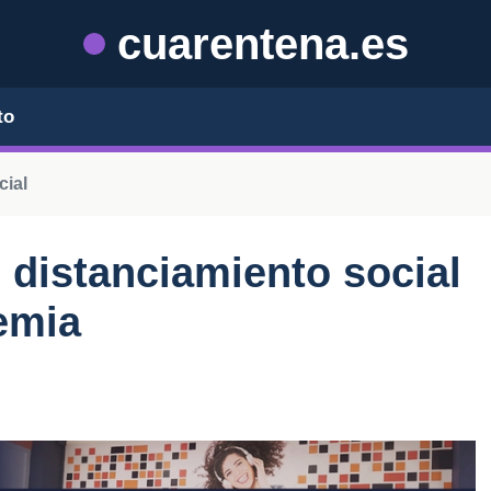
cuarentena.es
to
cial
distanciamiento social
emia