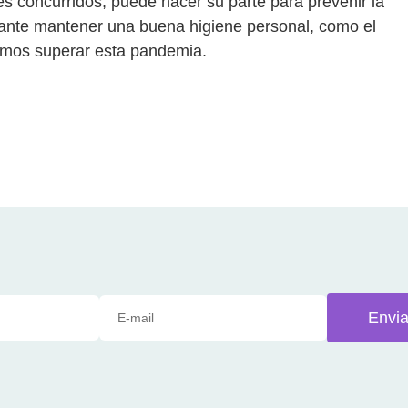
ares concurridos, puede hacer su parte para prevenir la
tante mantener una buena higiene personal, como el
emos superar esta pandemia.
Envia