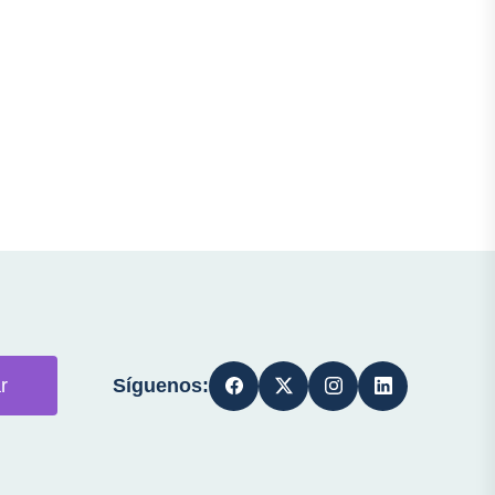
Síguenos:
r