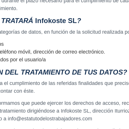
urante el plazo necesario para el cumplimiento de cada 
imiento.
O TRATARÁ
Infokoste SL
?
ategorías de datos, en función de la solicitud realizada p
os
eléfono móvil, dirección de correo electrónico.
ados por el usuario/a
N DEL TRATAMIENTO DE TUS DATOS?
 el cumplimiento de las referidas finalidades que preci
contar con éste.
formamos que puede ejercer los derechos de acceso, recti
u tratamiento dirigiéndose a Infokoste SL, dirección Itur
co a info@estatutodelostrabajadores.com