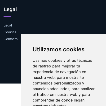
Legal
Legal
Cookies
Contacto
Utilizamos cookies
Usamos cookies y otras técnicas
de rastreo para mejorar tu
Update cookies preferences
experiencia de navegación en
Copyright © 2025 cuarentena.es
nuestra web, para mostrarte
contenidos personalizados y
anuncios adecuados, para analizar
el tráfico en nuestra web y para
comprender de donde llegan
nuestros visitantes.