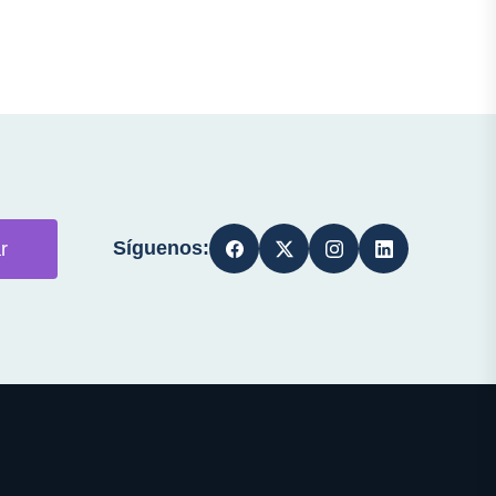
Síguenos:
r