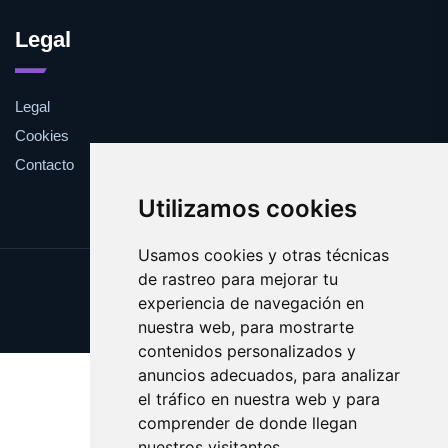
Legal
Legal
Cookies
Contacto
Utilizamos cookies
Usamos cookies y otras técnicas
de rastreo para mejorar tu
Update cookies preferences
experiencia de navegación en
Copyright © 2025 cuarentena.es
nuestra web, para mostrarte
contenidos personalizados y
anuncios adecuados, para analizar
el tráfico en nuestra web y para
comprender de donde llegan
nuestros visitantes.