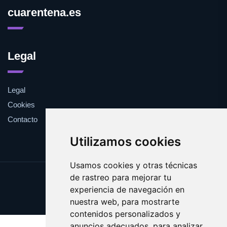
cuarentena.es
Legal
Legal
Cookies
Contacto
Utilizamos cookies
Usamos cookies y otras técnicas
de rastreo para mejorar tu
Update cookies preferences
experiencia de navegación en
Copyright © 2025 cuarentena.es
nuestra web, para mostrarte
contenidos personalizados y
anuncios adecuados, para analizar