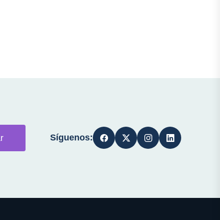
Síguenos:
r