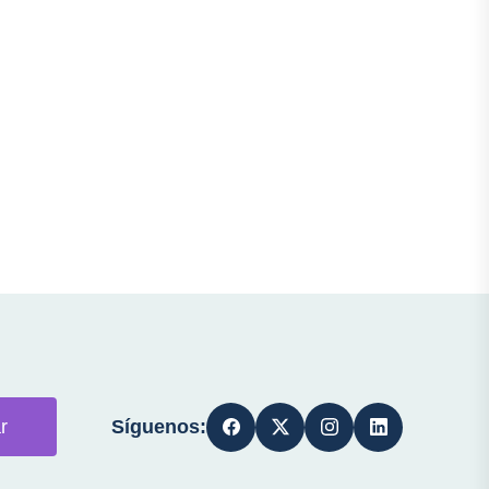
Síguenos:
r